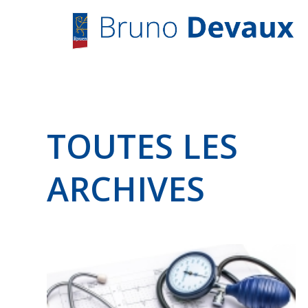
SAMPLE
SIDEBAR MODULE
This is a sample module published to the
sidebar_top position, using the -sidebar
module class suffix. There is also a
TOUTES
LES
sidebar_bottom position below the menu.
ARCHIVES
ACCUEIL
ACTUALITÉ
ARCHIVES
LA GAZETTE