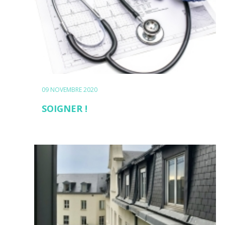
PORTRAIT
S'ENGAGER POUR ROUEN !
SAMPLE
SIDEBAR MODULE
This is a sample module published to the
09 NOVEMBRE 2020
sidebar_bottom position, using the -sidebar
SOIGNER !
module class suffix. There is also a sidebar_top
position below the search.