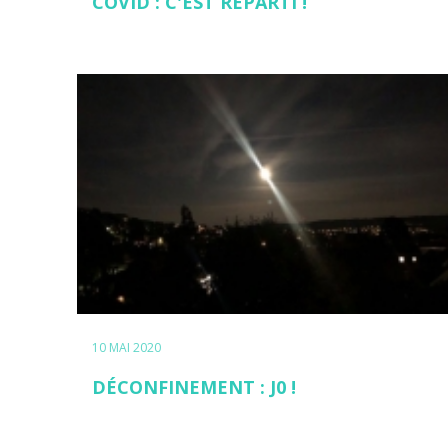
COVID : C'EST REPARTI !
10 MAI 2020
DÉCONFINEMENT : J0 !