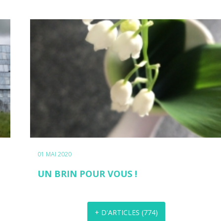
01 MAI 2020
UN BRIN POUR VOUS !
+ D'ARTICLES
(
774
)