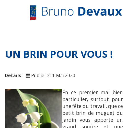
SAMPLE
SIDEBAR MODULE
This is a sample module published to the
sidebar_top position, using the -sidebar
UN BRIN POUR VOUS !
module class suffix. There is also a
sidebar_bottom position below the menu.
Détails
Publié le : 1 Mai 2020
ACCUEIL
En ce premier mai bien
ACTUALITÉ
particulier, surtout pour
une fête du travail, que ce
ARCHIVES
petit brin de muguet du
jardin vous apporte un
LA GAZETTE
grand sourire et une