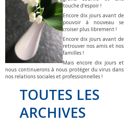
touche d'espoir !
PORTRAIT
Encore dix jours avant de
S'ENGAGER POUR ROUEN !
pouvoir à nouveau se
croiser plus librement !
SAMPLE
SIDEBAR MODULE
Encore dix jours avant de
retrouver nos amis et nos
This is a sample module published to the
familles !
sidebar_bottom position, using the -sidebar
Mais encore dix jours et
module class suffix. There is also a sidebar_top
nous continuerons à nous protéger du virus dans
position below the search.
nos relations sociales et professionnelles !
TOUTES
LES
ARCHIVES